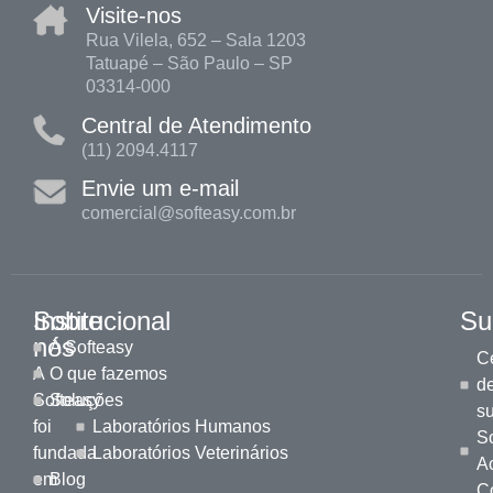
Visite-nos
Rua Vilela, 652 – Sala 1203
Tatuapé – São Paulo – SP
03314-000
Central de Atendimento
(11) 2094.4117
Envie um e-mail
comercial@softeasy.com.br
Sobre
Institucional
Su
nós
A Softeasy
Ce
A
O que fazemos
d
Softeasy
Soluções
s
foi
Laboratórios Humanos
S
fundada
Laboratórios Veterinários
A
em
Blog
C