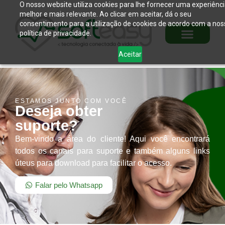
O nosso website utiliza cookies para lhe fornecer uma experiênc
melhor e mais relevante. Ao clicar em aceitar, dá o seu
consentimento para a utilização de cookies de acordo com a nos
política de privacidade.
Aceitar
ESTAMOS JUNTO COM VOCÊ
Deseja obter
suporte?
Bem-vindo a área do cliente! Aqui você encontrará
todos os canais para suporte e também alguns links
úteus para download para facilitar o acesso.
Falar pelo Whatsapp