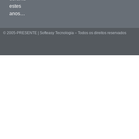
estes
anos…
© 2005-PRESENTE | Softeasy Tecnologia – Todos os direitos reservados