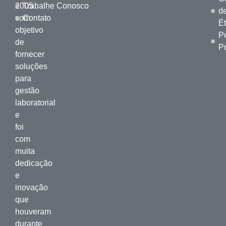
2005
Trabalhe Conosco
d
com
Contato
Ét
objetivo
Po
de
P
fornecer
soluções
para
gestão
laboratorial
e
foi
com
muita
dedicação
e
inovação
que
houveram
durante