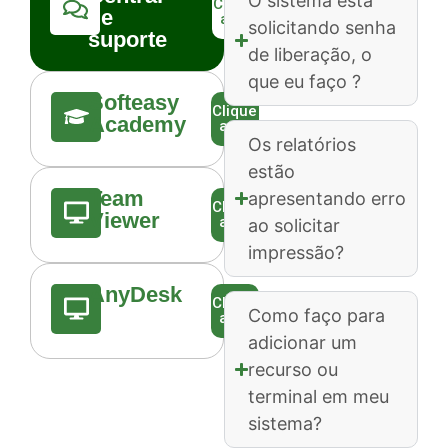
O sistema está
Clique
de
aqui
solicitando senha
suporte
de liberação, o
que eu faço ?
Softeasy
Clique
Academy
aqui
Os relatórios
estão
Team
apresentando erro
Clique
Viewer
aqui
ao solicitar
impressão?
AnyDesk
Clique
Como faço para
aqui
adicionar um
recurso ou
terminal em meu
sistema?