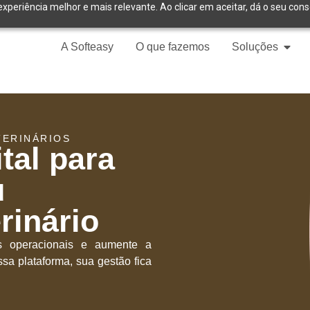
experiência melhor e mais relevante. Ao clicar em aceitar, dá o seu con
A Softeasy
O que fazemos
Soluções
TERINÁRIOS
ital para
u
rinário
as operacionais e aumente a
sa plataforma, sua gestão fica