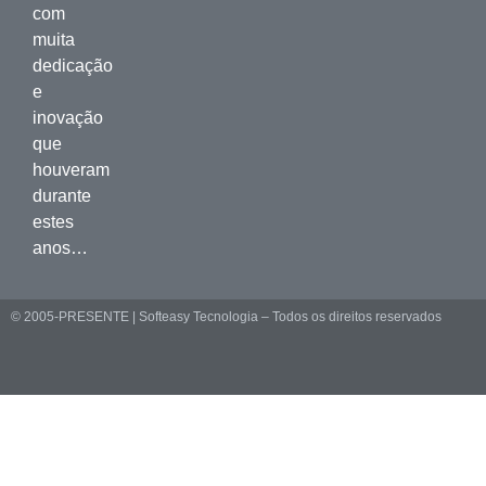
com
muita
dedicação
e
inovação
que
houveram
durante
estes
anos…
© 2005-PRESENTE | Softeasy Tecnologia – Todos os direitos reservados