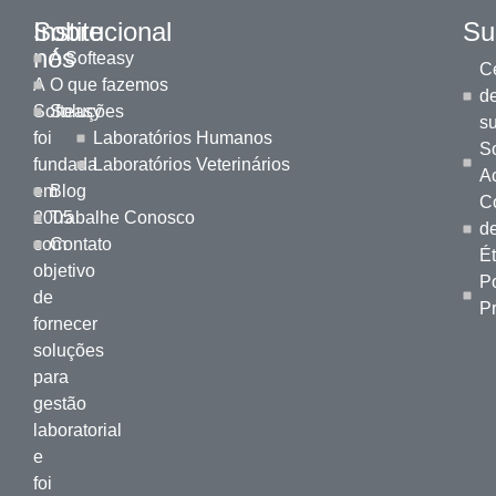
Sobre
Institucional
Su
nós
A Softeasy
Ce
A
O que fazemos
d
Softeasy
Soluções
s
foi
Laboratórios Humanos
S
fundada
Laboratórios Veterinários
A
em
Blog
C
2005
Trabalhe Conosco
d
com
Contato
Ét
objetivo
Po
de
P
fornecer
soluções
para
gestão
laboratorial
e
foi